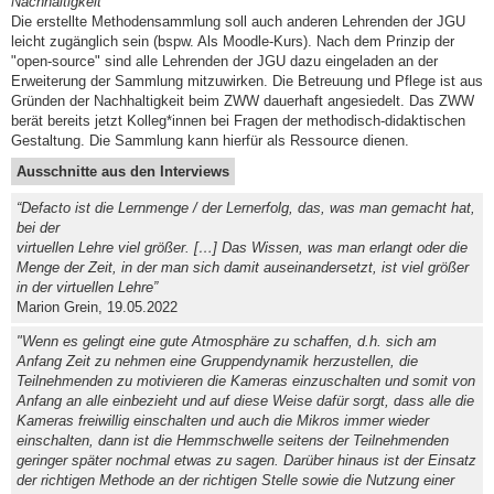
Nachhaltigkeit
Die erstellte Methodensammlung soll auch anderen Lehrenden der JGU
leicht zugänglich sein (bspw. Als Moodle-Kurs). Nach dem Prinzip der
"open-source" sind alle Lehrenden der JGU dazu eingeladen an der
Erweiterung der Sammlung mitzuwirken. Die Betreuung und Pflege ist aus
Gründen der Nachhaltigkeit beim ZWW dauerhaft angesiedelt. Das ZWW
berät bereits jetzt Kolleg*innen bei Fragen der methodisch-didaktischen
Gestaltung. Die Sammlung kann hierfür als Ressource dienen.
Ausschnitte aus den Interviews
“Defacto ist die Lernmenge / der Lernerfolg, das, was man gemacht hat,
bei der
virtuellen Lehre viel größer. […] Das Wissen, was man erlangt oder die
Menge der Zeit, in der man sich damit auseinandersetzt, ist viel größer
in der virtuellen Lehre”
Marion Grein, 19.05.2022
"Wenn es gelingt eine gute Atmosphäre zu schaffen, d.h. sich am
Anfang Zeit zu nehmen eine Gruppendynamik herzustellen, die
Teilnehmenden zu motivieren die Kameras einzuschalten und somit von
Anfang an alle einbezieht und auf diese Weise dafür sorgt, dass alle die
Kameras freiwillig einschalten und auch die Mikros immer wieder
einschalten, dann ist die Hemmschwelle seitens der Teilnehmenden
geringer später nochmal etwas zu sagen. Darüber hinaus ist der Einsatz
der richtigen Methode an der richtigen Stelle sowie die Nutzung einer