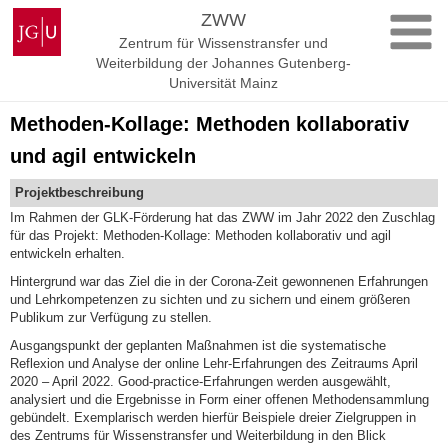
Zum
Johannes
ZWW
Inhalt
Gutenberg-
Zentrum für Wissenstransfer und
springen
Universität
Weiterbildung der Johannes Gutenberg-
Mainz
Universität Mainz
Methoden-Kollage: Methoden kollaborativ
und agil entwickeln
Projektbeschreibung
Im Rahmen der GLK-Förderung hat das ZWW im Jahr 2022 den Zuschlag
für das Projekt: Methoden-Kollage: Methoden kollaborativ und agil
entwickeln erhalten.
Hintergrund war das Ziel die in der Corona-Zeit gewonnenen Erfahrungen
und Lehrkompetenzen zu sichten und zu sichern und einem größeren
Publikum zur Verfügung zu stellen.
Ausgangspunkt der geplanten Maßnahmen ist die systematische
Reflexion und Analyse der online Lehr-Erfahrungen des Zeitraums April
2020 – April 2022. Good-practice-Erfahrungen werden ausgewählt,
analysiert und die Ergebnisse in Form einer offenen Methodensammlung
gebündelt. Exemplarisch werden hierfür Beispiele dreier Zielgruppen in
des Zentrums für Wissenstransfer und Weiterbildung in den Blick