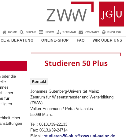
HOME
SUCHE
INDEX
SITEMAP
KONTAKT
ENGLISH
ICE & BERATUNG
ONLINE-SHOP
FAQ
WIR ÜBER UNS
 oder die
Kontakt
elle
annes
Johannes Gutenberg-Universität Mainz
ftlicher
Zentrum für Wissenstransfer und Weiterbildung
s für
(ZWW)
iligten
Volker Hoopmann / Petra Volanakis
55099 Mainz
chkeit einer
ranstaltungen
Tel.: 06131/39-22133
Fax: 06131/39-24714
E-Mail:
studieren-50-plus@zww.uni-mainz.de