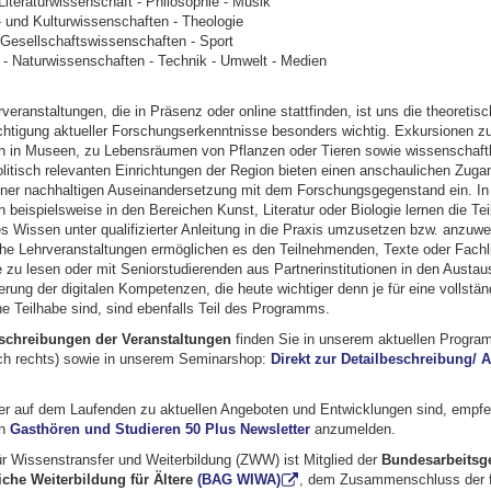
Literaturwissenschaft - Philosophie - Musik
 und Kulturwissenschaften - Theologie
 Gesellschaftswissenschaften - Sport
- Naturwissenschaften - Technik - Umwelt - Medien
veranstaltungen, die in Präsenz oder online stattfinden, ist uns die theoretis
chtigung aktueller Forschungserkenntnisse besonders wichtig. Exkursionen z
en in Museen, zu Lebensräumen von Pflanzen oder Tieren sowie wissenschaftl
olitisch relevanten Einrichtungen der Region bieten einen anschaulichen Zu
iner nachhaltigen Auseinandersetzung mit dem Forschungsgegenstand ein. In
 beispielsweise in den Bereichen Kunst, Literatur oder Biologie lernen die T
es Wissen unter qualifizierter Anleitung in die Praxis umzusetzen bzw. anzuw
he Lehrveranstaltungen ermöglichen es den Teilnehmenden, Texte oder Fachlit
e zu lesen oder mit Seniorstudierenden aus Partnerinstitutionen in den Austa
rung der digitalen Kompetenzen, die heute wichtiger denn je für eine vollstän
he Teilhabe sind, sind ebenfalls Teil des Programms.
Beschreibungen der Veranstaltungen
finden Sie in unserem aktuellen Progra
h rechts) sowie in unserem Seminarshop:
Direkt zur Detailbeschreibung/
r auf dem Laufenden zu aktuellen Angeboten und Entwicklungen sind, empfeh
en
Gasthören und Studieren 50 Plus Newsletter
anzumelden.
r Wissenstransfer und Weiterbildung (ZWW) ist Mitglied der
Bundesarbeitsg
che Weiterbildung für Ältere
(BAG WIWA)
, dem Zusammenschluss der f