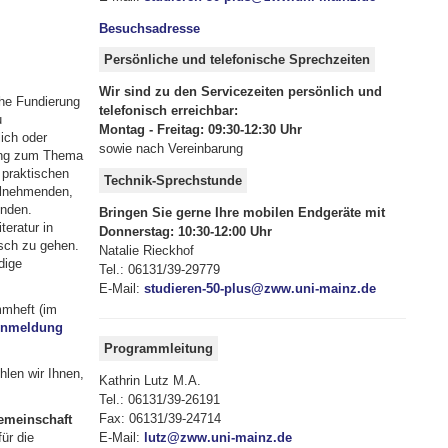
Besuchsadresse
Persönliche und telefonische Sprechzeiten
Wir sind zu den Servicezeiten persönlich und
che Fundierung
telefonisch erreichbar:
u
Montag - Freitag: 09:30-12:30 Uhr
ich oder
sowie nach Vereinbarung
gang zum Thema
 praktischen
Technik-Sprechstunde
eilnehmenden,
enden.
Bringen Sie gerne Ihre mobilen Endgeräte mit
eratur in
Donnerstag: 10:30-12:00 Uhr
usch zu gehen.
Natalie Rieckhof
dige
Tel.: 06131/39-29779
E-Mail:
studieren-50-plus@zww.uni-mainz.de
mmheft (im
 Anmeldung
Programmleitung
len wir Ihnen,
Kathrin Lutz M.A.
Tel.: 06131/39-26191
Fax: 06131/39-24714
emeinschaft
E-Mail:
lutz@zww.uni-mainz.de
ür die