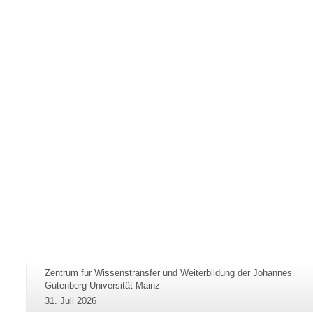
Zusätzliche
Seiten-
Zentrum für Wissenstransfer und Weiterbildung der Johannes
Informationen
Name:
Gutenberg-Universität Mainz
zu
Letzte
31. Juli 2026
Aktualisierung: