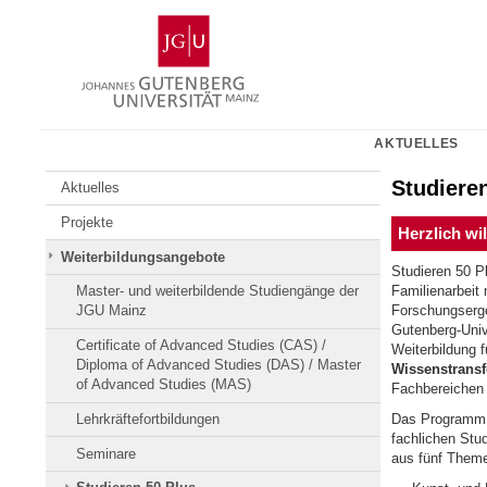
Zum
Johannes
Inhalt
Gutenberg-
springen
Universität
Mainz
AKTUELLES
Studiere
Aktuelles
Projekte
Herzlich wi
Weiterbildungsangebote
Studieren 50 P
Master- und weiterbildende Studiengänge der
Familienarbeit
JGU Mainz
Forschungserge
Gutenberg-Unive
Certificate of Advanced Studies (CAS) /
Weiterbildung f
Diploma of Advanced Studies (DAS) / Master
Wissenstransf
of Advanced Studies (MAS)
Fachbereichen s
Lehrkräftefortbildungen
Das Programm S
fachlichen Stu
Seminare
aus fünf Them