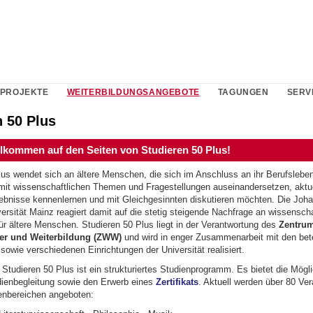
PROJEKTE
WEITERBILDUNGSANGEBOTE
TAGUNGEN
SERV
n 50 Plus
llkommen auf den Seiten von Studieren 50 Plus!
lus wendet sich an ältere Menschen, die sich im Anschluss an ihr Berufsleben
 mit wissenschaftlichen Themen und Fragestellungen auseinandersetzen, aktu
bnisse kennenlernen und mit Gleichgesinnten diskutieren möchten. Die Joh
rsität Mainz reagiert damit auf die stetig steigende Nachfrage an wissenscha
ür ältere Menschen. Studieren 50 Plus liegt in der Verantwortung des
Zentrum
er und Weiterbildung (ZWW)
und wird in enger Zusammenarbeit mit den bete
owie verschiedenen Einrichtungen der Universität realisiert.
tudieren 50 Plus ist ein strukturiertes Studienprogramm. Es bietet die Mögli
dienbegleitung sowie den Erwerb eines
Zertifikats
. Aktuell werden über 80 Ve
enbereichen angeboten: